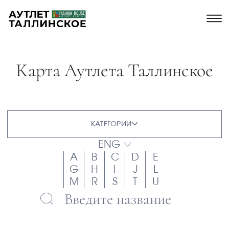
Карта Аутлета Таллинское
КАТЕГОРИИ
ENG
A
B
C
D
E
G
H
I
J
L
M
R
S
T
U