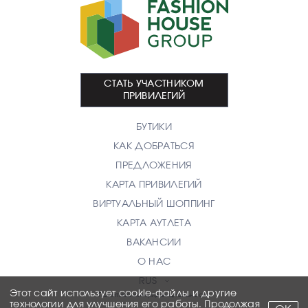
СТАТЬ УЧАСТНИКОМ
ПРИВИЛЕГИЙ
БУТИКИ
КАК ДОБРАТЬСЯ
ПРЕДЛОЖЕНИЯ
КАРТА ПРИВИЛЕГИЙ
ВИРТУАЛЬНЫЙ ШОППИНГ
КАРТА АУТЛЕТА
ВАКАНСИИ
О НАС
RUS
Этот сайт использует cookie-файлы и другие
Политика конфиденциальности
технологии для улучшения его работы. Продолжая