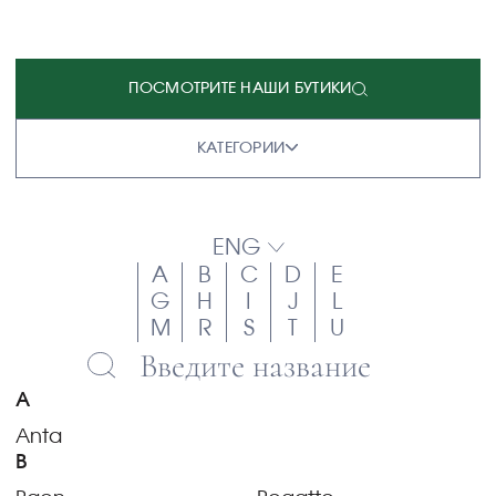
ПОСМОТРИТЕ НАШИ БУТИКИ
КАТЕГОРИИ
ENG
A
B
C
D
E
G
H
I
J
L
M
R
S
T
U
A
Anta
B