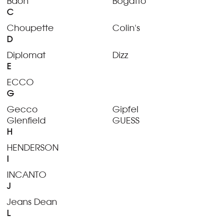
Baon
Bogatto
C
Choupette
Colin's
D
Diplomat
Dizz
E
ECCO
G
Gecco
Gipfel
Glenfield
GUESS
H
HENDERSON
I
INCANTO
J
Jeans Dean
L